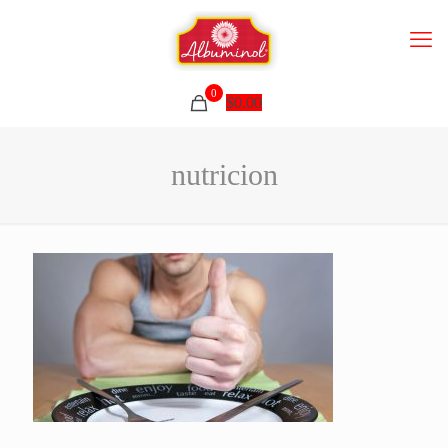
0
$
0.00
nutricion