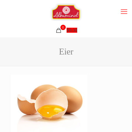
0
$
0.00
Eier